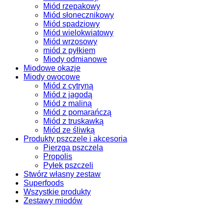
Miód rzepakowy
Miód słonecznikowy
Miód spadziowy
Miód wielokwiatowy
Miód wrzosowy
miód z pyłkiem
Miody odmianowe
Miodowe okazje
Miody owocowe
Miód z cytryną
Miód z jagodą
Miód z maliną
Miód z pomarańczą
Miód z truskawką
Miód ze śliwką
Produkty pszczele i akcesoria
Pierzga pszczela
Propolis
Pyłek pszczeli
Stwórz własny zestaw
Superfoods
Wszystkie produkty
Zestawy miodów