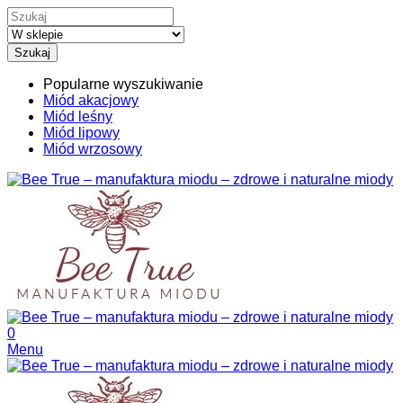
Szukaj
Popularne wyszukiwanie
Miód akacjowy
Miód leśny
Miód lipowy
Miód wrzosowy
0
Menu