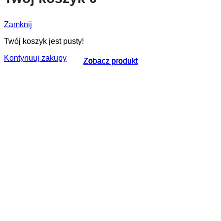
Zamknij
Twój koszyk jest pusty!
Kontynuuj zakupy
Zobacz produkt
Zobacz produkt
Zobacz produkt
Zobacz produkt