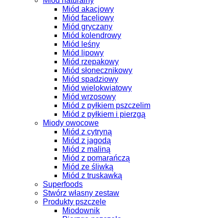
Miód naturalny
Miód akacjowy
Miód faceliowy
Miód gryczany
Miód kolendrowy
Miód leśny
Miód lipowy
Miód rzepakowy
Miód słonecznikowy
Miód spadziowy
Miód wielokwiatowy
Miód wrzosowy
Miód z pyłkiem pszczelim
Miód z pyłkiem i pierzgą
Miody owocowe
Miód z cytryną
Miód z jagodą
Miód z maliną
Miód z pomarańczą
Miód ze śliwką
Miód z truskawką
Superfoods
Stwórz własny zestaw
Produkty pszczele
Miodownik