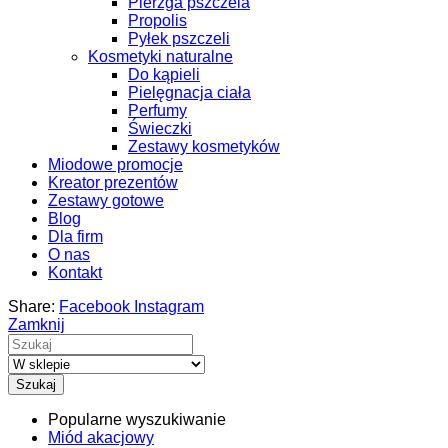
Pierzga pszczela
Propolis
Pyłek pszczeli
Kosmetyki naturalne
Do kąpieli
Pielęgnacja ciała
Perfumy
Świeczki
Zestawy kosmetyków
Miodowe promocje
Kreator prezentów
Zestawy gotowe
Blog
Dla firm
O nas
Kontakt
Share:
Facebook
Instagram
Zamknij
Szukaj
Popularne wyszukiwanie
Miód akacjowy