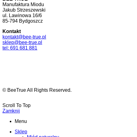
Manufaktura Miodu
Jakub Strzeszewski
ul. Lawinowa 16/6
85-794 Bydgoszcz
Kontakt
kontakt@bee-true.pl
sklep@bee-true.pl
tel: 691 681 881
© BeeTrue All Rights Reserved.
Scroll To Top
Zamknij
Menu
Sklep