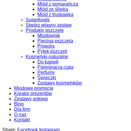
Miód z pomarańczą
Miód ze śliwką
Miód z truskawką
Superfoods
Stwórz własny zestaw
Produkty pszczele
Miodownik
Pierzga pszczela
Propolis
Pyłek pszczeli
Kosmetyki naturalne
Do kąpieli
Pielęgnacja ciała
Perfumy
Świeczki
Zestawy kosmetyków
Miodowe promocje
Kreator prezentów
Zestawy gotowe
Blog
Dla firm
O nas
Kontakt
Share:
Facebook
Instagram