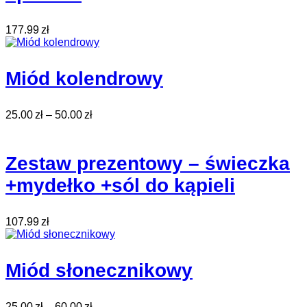
177.99
zł
Miód kolendrowy
25.00
zł
–
50.00
zł
Zestaw prezentowy – świeczka
+mydełko +sól do kąpieli
107.99
zł
Miód słonecznikowy
25.00
zł
–
60.00
zł