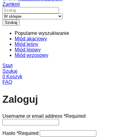
Zamknij
Szukaj
Popularne wyszukiwanie
Miód akacjowy
Miód leśny
Miód lipowy
Miód wrzosowy
Start
Szukaj
0
Koszyk
FAQ
Zaloguj
Username or email address
*
Required
Hasło
*
Required