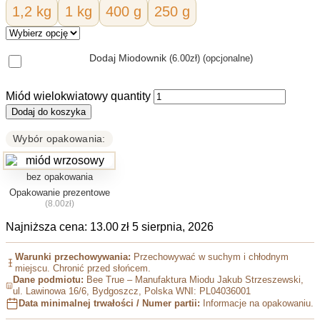
1,2 kg
1 kg
400 g
250 g
Dodaj Miodownik
(6.00zł)
(opcjonalne)
Miód wielokwiatowy quantity
Dodaj do koszyka
Wybór opakowania:
bez opakowania
Opakowanie prezentowe
(8.00zł)
Najniższa cena:
13.00
zł
5 sierpnia, 2026
Warunki przechowywania:
Przechowywać w suchym i chłodnym
miejscu. Chronić przed słońcem.
Dane podmiotu:
Bee True – Manufaktura Miodu Jakub Strzeszewski,
ul. Lawinowa 16/6, Bydgoszcz, Polska WNI: PL04036001
Data minimalnej trwałości / Numer partii:
Informacje na opakowaniu.