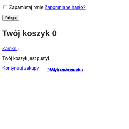
Zapamiętaj mnie
Zapomniane hasło?
Zaloguj
Twój koszyk
0
Zamknij
Twój koszyk jest pusty!
Kontynuuj zakupy
Dodaj do koszyka
Dodaj do koszyka
Wybierz opcje
Wybierz opcje
Wybierz opcje
Wybierz opcje
Wybierz opcje
Wybierz opcje
Wybierz opcje
Wybierz opcje
Wybierz opcje
Wybierz opcje