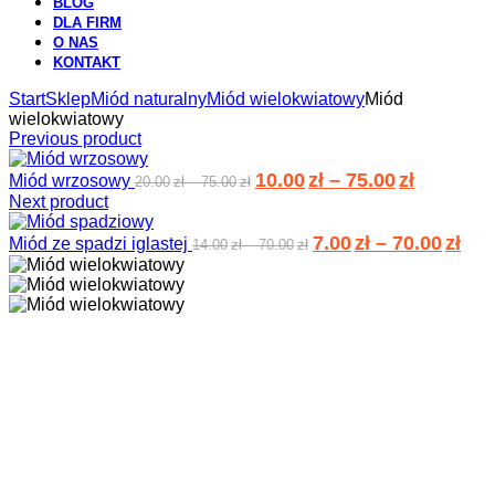
BLOG
DLA FIRM
O NAS
KONTAKT
Start
Sklep
Miód naturalny
Miód wielokwiatowy
Miód
wielokwiatowy
Previous product
10.00
zł
–
75.00
zł
Miód wrzosowy
20.00
zł
–
75.00
zł
Next product
7.00
zł
–
70.00
zł
Miód ze spadzi iglastej
14.00
zł
–
70.00
zł