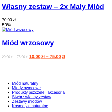
Własny zestaw – 2x Mały Miód
70.00
zł
50
%
Miód wrzosowy
10.00
zł
–
75.00
zł
20.00
zł
–
75.00
zł
Miód naturalny
Miody owocowe
Produkty pszczele i akcesoria
Stwórz własny zestaw
Zestawy miodów
Kosmetyki naturalne