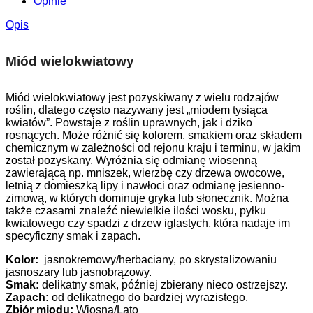
Opinie
Opis
Miód wielokwiatowy
Miód wielokwiatowy jest pozyskiwany z wielu rodzajów
roślin, dlatego często nazywany jest „miodem tysiąca
kwiatów”. Powstaje z roślin uprawnych, jak i dziko
rosnących. Może różnić się kolorem, smakiem oraz składem
chemicznym w zależności od rejonu kraju i terminu, w jakim
został pozyskany. Wyróżnia się odmianę wiosenną
zawierającą np. mniszek, wierzbę czy drzewa owocowe,
letnią z domieszką lipy i nawłoci oraz odmianę jesienno-
zimową, w których dominuje gryka lub słonecznik. Można
także czasami znaleźć niewielkie ilości wosku, pyłku
kwiatowego czy spadzi z drzew iglastych, która nadaje im
specyficzny smak i zapach.
Kolor:
jasnokremowy/herbaciany, po skrystalizowaniu
jasnoszary lub jasnobrązowy.
Smak:
delikatny smak, później zbierany nieco ostrzejszy.
Zapach:
od delikatnego do bardziej wyrazistego.
Zbiór miodu:
Wiosna/Lato