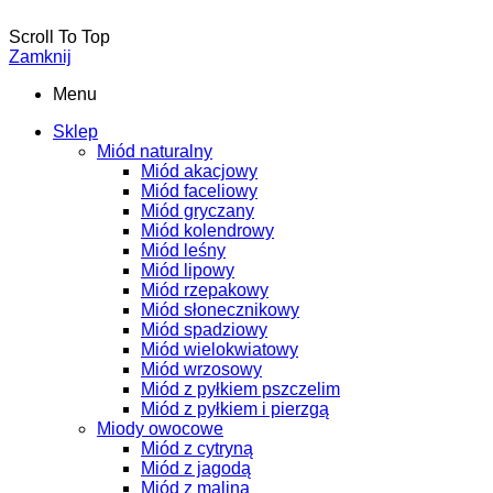
Scroll To Top
Zamknij
Menu
Sklep
Miód naturalny
Miód akacjowy
Miód faceliowy
Miód gryczany
Miód kolendrowy
Miód leśny
Miód lipowy
Miód rzepakowy
Miód słonecznikowy
Miód spadziowy
Miód wielokwiatowy
Miód wrzosowy
Miód z pyłkiem pszczelim
Miód z pyłkiem i pierzgą
Miody owocowe
Miód z cytryną
Miód z jagodą
Miód z maliną