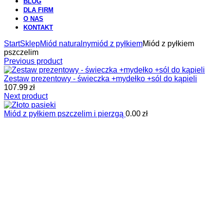
BLOG
DLA FIRM
O NAS
KONTAKT
Start
Sklep
Miód naturalny
miód z pyłkiem
Miód z pyłkiem
pszczelim
Previous product
Zestaw prezentowy - świeczka +mydełko +sól do kąpieli
107.99
zł
Next product
Miód z pyłkiem pszczelim i pierzgą
0.00
zł