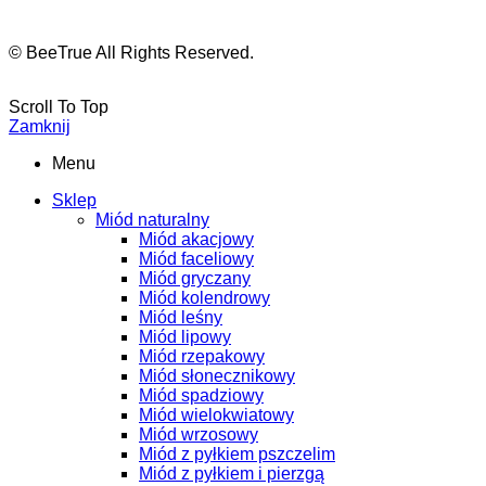
© BeeTrue All Rights Reserved.
Scroll To Top
Zamknij
Menu
Sklep
Miód naturalny
Miód akacjowy
Miód faceliowy
Miód gryczany
Miód kolendrowy
Miód leśny
Miód lipowy
Miód rzepakowy
Miód słonecznikowy
Miód spadziowy
Miód wielokwiatowy
Miód wrzosowy
Miód z pyłkiem pszczelim
Miód z pyłkiem i pierzgą