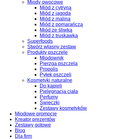
Miody owocowe
Miód z cytryną
Miód z jagodą
Miód z maliną
Miód z pomarańczą
Miód ze śliwką
Miód z truskawką
Superfoods
Stwórz własny zestaw
Produkty pszczele
Miodownik
Pierzga pszczela
Propolis
Pyłek pszczeli
Kosmetyki naturalne
Do kąpieli
Pielęgnacja ciała
Perfumy
Świeczki
Zestawy kosmetyków
Miodowe promocje
Kreator prezentów
Zestawy gotowe
Blog
Dla firm