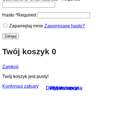
Hasło
*
Required
Zapamiętaj mnie
Zapomniane hasło?
Zaloguj
Twój koszyk
0
Zamknij
Twój koszyk jest pusty!
Kontynuuj zakupy
Dodaj do koszyka
Dodaj do koszyka
Wybierz opcje
Wybierz opcje
Wybierz opcje
Wybierz opcje
Wybierz opcje
Wybierz opcje
Wybierz opcje
Wybierz opcje
Wybierz opcje
Wybierz opcje