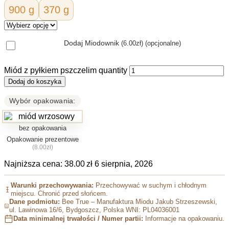
900 g
370 g
Dodaj Miodownik
(6.00zł)
(opcjonalne)
Miód z pyłkiem pszczelim quantity
Dodaj do koszyka
Wybór opakowania:
bez opakowania
Opakowanie prezentowe
(8.00zł)
Najniższa cena:
38.00
zł
6 sierpnia, 2026
Warunki przechowywania:
Przechowywać w suchym i chłodnym
miejscu. Chronić przed słońcem.
Dane podmiotu:
Bee True – Manufaktura Miodu Jakub Strzeszewski,
ul. Lawinowa 16/6, Bydgoszcz, Polska WNI: PL04036001
Data minimalnej trwałości / Numer partii:
Informacje na opakowaniu.