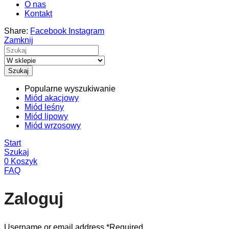
O nas
Kontakt
Share:
Facebook
Instagram
Zamknij
Szukaj
Popularne wyszukiwanie
Miód akacjowy
Miód leśny
Miód lipowy
Miód wrzosowy
Start
Szukaj
0
Koszyk
FAQ
Zaloguj
Username or email address
*
Required