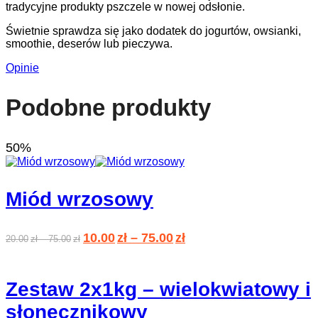
tradycyjne produkty pszczele w nowej odsłonie.
Świetnie sprawdza się jako dodatek do jogurtów, owsianki,
smoothie, deserów lub pieczywa.
Opinie
Podobne produkty
50
%
Miód wrzosowy
10.00
zł
–
75.00
zł
20.00
zł
–
75.00
zł
Zestaw 2x1kg – wielokwiatowy i
słonecznikowy