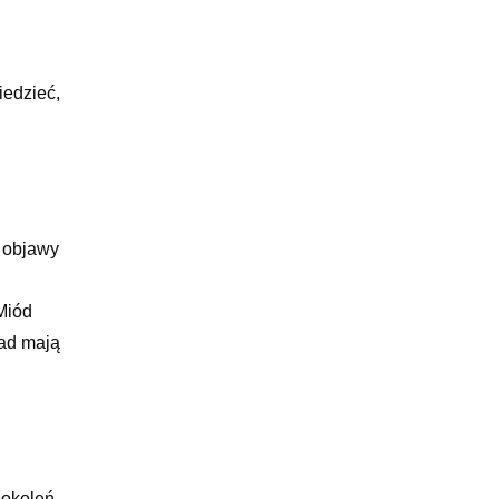
iedzieć,
ą objawy
Miód
ład mają
pokoleń