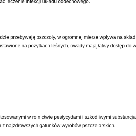
ać leczenie infekcji układu oddechowego.
dzie przebywają pszczoły, w ogromnej mierze wpływa na skład 
 ustawione na pożytkach leśnych, owady mają łatwy dostęp do w
tosowanymi w rolnictwie pestycydami i szkodliwymi substancj
n z najzdrowszych gatunków wyrobów pszczelarskich.