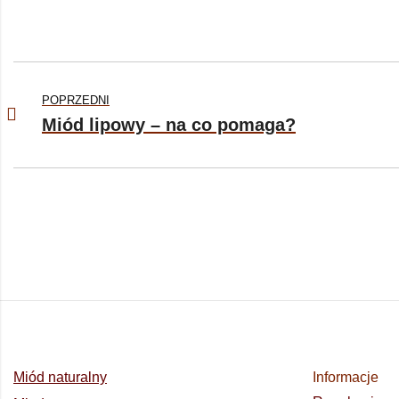
POPRZEDNI
Miód lipowy – na co pomaga?
Miód naturalny
Informacje