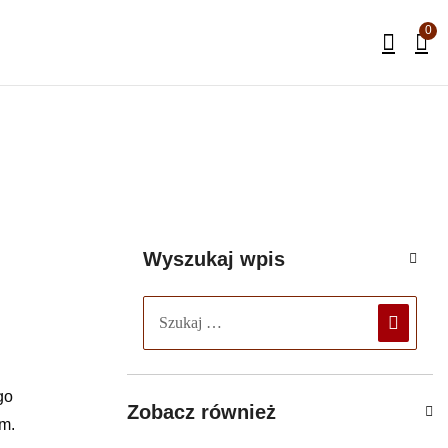
0
Wyszukaj wpis
go
Zobacz również
zm.