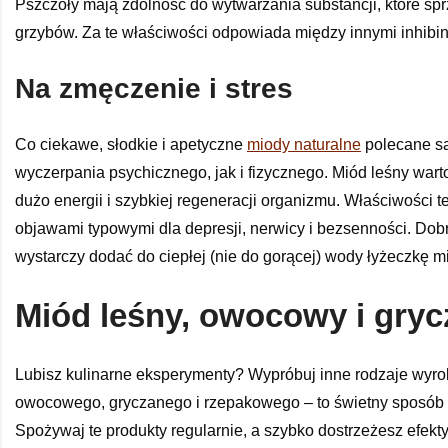
Pszczoły mają zdolność do wytwarzania substancji, które sp
grzybów. Za te właściwości odpowiada między innymi inhibina
Na zmęczenie i stres
Co ciekawe, słodkie i apetyczne
miody naturalne
polecane są
wyczerpania psychicznego, jak i fizycznego. Miód leśny wart
dużo energii i szybkiej regeneracji organizmu. Właściwośc
objawami typowymi dla depresji, nerwicy i bezsenności. Dob
wystarczy dodać do ciepłej (nie do gorącej) wody łyżeczkę m
Miód leśny, owocowy i gry
Lubisz kulinarne eksperymenty? Wypróbuj inne rodzaje wyro
owocowego, gryczanego i rzepakowego – to świetny sposób n
Spożywaj te produkty regularnie, a szybko dostrzeżesz efekt