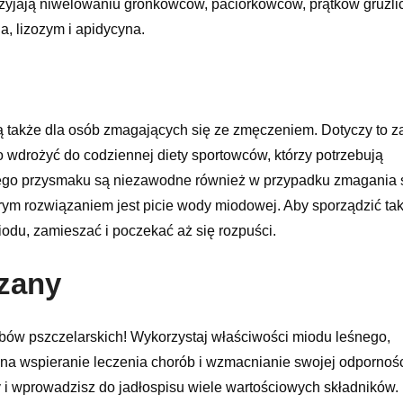
rzyjają niwelowaniu gronkowców, paciorkowców, prątków gruźli
, lizozym i apidycyna.
 także dla osób zmagających się ze zmęczeniem. Dotyczy to 
o wdrożyć do codziennej diety sportowców, którzy potrzebują
i tego przysmaku są niezawodne również w przypadku zmagania 
rym rozwiązaniem jest picie wody miodowej. Aby sporządzić tak
iodu, zamieszać i poczekać aż się rozpuści.
czany
bów pszczelarskich! Wykorzystaj właściwości miodu leśnego,
a wspieranie leczenia chorób i wzmacnianie swojej odpornośc
y i wprowadzisz do jadłospisu wiele wartościowych składników.