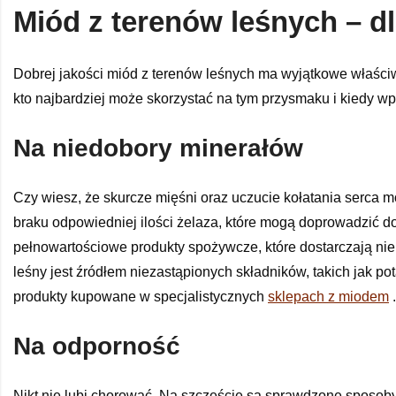
Miód z terenów leśnych – d
Dobrej jakości miód z terenów leśnych ma wyjątkowe właściwo
kto najbardziej może skorzystać na tym przysmaku i kiedy wp
Na niedobory minerałów
Czy wiesz, że skurcze mięśni oraz uczucie kołatania serca
braku odpowiedniej ilości żelaza, które mogą doprowadzić do
pełnowartościowe produkty spożywcze, które dostarczają nie 
leśny jest źródłem niezastąpionych składników, takich jak p
produkty kupowane w specjalistycznych
sklepach z miodem
.
Na odporność
Nikt nie lubi chorować. Na szczęście są sprawdzone sposo