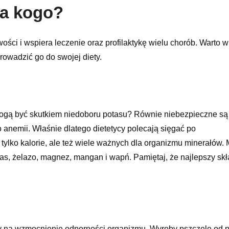
la kogo?
ści i wspiera leczenie oraz profilaktykę wielu chorób. Warto w
rowadzić go do swojej diety.
 mogą być skutkiem niedoboru potasu? Równie niebezpieczne s
 anemii. Właśnie dlatego dietetycy polecają sięgać po
tylko kalorie, ale też wiele ważnych dla organizmu minerałów. 
otas, żelazo, magnez, mangan i wapń. Pamiętaj, że najlepszy sk
by na wzmocnienie odporności organizmu. Wyroby pszczele od 