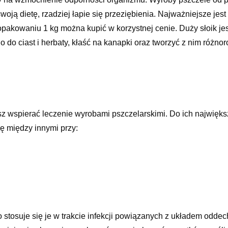
oją dietę, rzadziej łapie się przeziębienia. Najważniejsze jest
pakowaniu 1 kg można kupić w korzystnej cenie. Duży słoik jes
do ciast i herbaty, kłaść na kanapki oraz tworzyć z nim różno
żesz wspierać leczenie wyrobami pszczelarskimi. Do ich najwięk
ię między innymi przy:
 stosuje się je w trakcie infekcji powiązanych z układem odd