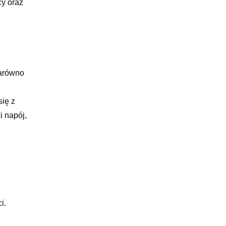
cy oraz
zarówno
się z
i napój,
i.