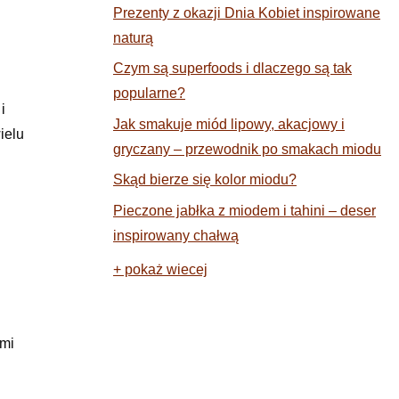
Prezenty z okazji Dnia Kobiet inspirowane
naturą
Czym są superfoods i dlaczego są tak
popularne?
i
Jak smakuje miód lipowy, akacjowy i
ielu
gryczany – przewodnik po smakach miodu
Skąd bierze się kolor miodu?
Pieczone jabłka z miodem i tahini – deser
inspirowany chałwą
+ pokaż wiecej
ami