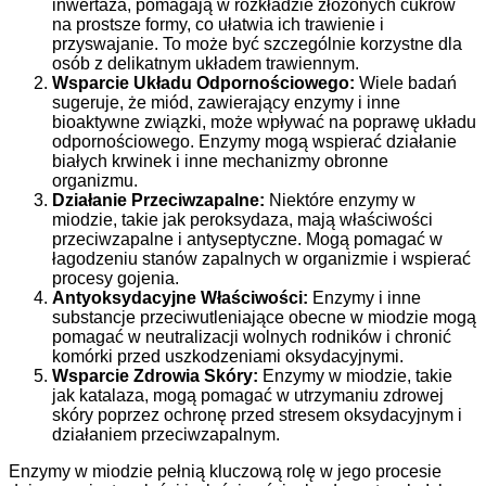
inwertaza, pomagają w rozkładzie złożonych cukrów
na prostsze formy, co ułatwia ich trawienie i
przyswajanie. To może być szczególnie korzystne dla
osób z delikatnym układem trawiennym.
Wsparcie Układu Odpornościowego:
Wiele badań
sugeruje, że miód, zawierający enzymy i inne
bioaktywne związki, może wpływać na poprawę układu
odpornościowego. Enzymy mogą wspierać działanie
białych krwinek i inne mechanizmy obronne
organizmu.
Działanie Przeciwzapalne:
Niektóre enzymy w
miodzie, takie jak peroksydaza, mają właściwości
przeciwzapalne i antyseptyczne. Mogą pomagać w
łagodzeniu stanów zapalnych w organizmie i wspierać
procesy gojenia.
Antyoksydacyjne Właściwości:
Enzymy i inne
substancje przeciwutleniające obecne w miodzie mogą
pomagać w neutralizacji wolnych rodników i chronić
komórki przed uszkodzeniami oksydacyjnymi.
Wsparcie Zdrowia Skóry:
Enzymy w miodzie, takie
jak katalaza, mogą pomagać w utrzymaniu zdrowej
skóry poprzez ochronę przed stresem oksydacyjnym i
działaniem przeciwzapalnym.
Enzymy w miodzie pełnią kluczową rolę w jego procesie