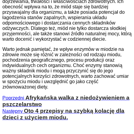
dojrzewania, trwałości i właściwościach zdrowotnych. Ich
obecność wpływa na to, że miód staje się bardziej
przyswajalny dla organizmu, a także posiada potencjał do
łagodzenia stanów zapalnych, wspierania układu
odpornościowego i dostarczania cennych składników
odżywczych. Dlatego też, miód nie tylko dostarcza słodkiej
przyjemności, ale także stanowi źródło naturalnej mocy, którą
warto docenić i wykorzystać w codziennej diecie.
Warto jednak pamiętać, że wpływ enzymów w miodzie na
zdrowie może się różnić w zależności od rodzaju miodu,
pochodzenia geograficznego, procesu produkcji oraz
indywidualnych cech organizmu. Choć enzymy stanowią
ważny składnik miodu i mogą przyczynić się do jego
potencjalnych korzyści zdrowotnych, warto zachować umiar
w spożyciu miodu i uwzględnić go jako część
zrównoważonej diety.
Afrykańska walka z niedożywieniem a
Poprzedni
pszczelarstwo
Oto 4 przepisy na szybką kolację dla
Następny
dzieci z użyciem miodu.