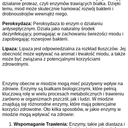
działanie proteaz, czyli enzymów trawiących białka. Dzięki
temu, miod może skutecznie hamować rozwój bakterii i
drobnoustrojów wewnątrz niego.
Peroksydaza:
Peroksydaza to enzym o działaniu
antyseptycznym. Działa jako naturalny środek
dezynfekujący, pomagając w zachowaniu świeżości miodu i
zapobiegając rozwojowi bakterii.
Lipaza:
Lipaza jest odpowiedzialna za rozkład tłuszczów. Jej
obecność może wpływać na aromat i trwałość miodu, a także
może być związana z potencjalnymi korzyściami
zdrowotnymi.
Enzymy obecne w miodzie mogą mieć pozytywny wpływ na
zdrowie. Enzymy są białkami biologicznymi, które pełnią
kluczową rolę w wielu procesach metabolicznych i trawieniu
zarówno w organizmach pszczół, jak i ludzi. W miodzie
znajdują się różnorodne enzymy, które mają potencjalne
korzyści zdrowotne. Oto kilka sposobów, w jakie enzymy w
miodzie mogą wpływać na zdrowie:
Wspomaganie Trawienia:
Enzymy, takie jak diastaza i