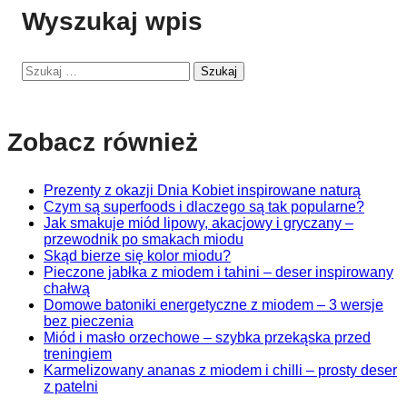
Wyszukaj wpis
Szukaj
Zobacz również
Prezenty z okazji Dnia Kobiet inspirowane naturą
Czym są superfoods i dlaczego są tak popularne?
Jak smakuje miód lipowy, akacjowy i gryczany –
przewodnik po smakach miodu
Skąd bierze się kolor miodu?
Pieczone jabłka z miodem i tahini – deser inspirowany
chałwą
Domowe batoniki energetyczne z miodem – 3 wersje
bez pieczenia
Miód i masło orzechowe – szybka przekąska przed
treningiem
Karmelizowany ananas z miodem i chilli – prosty deser
z patelni