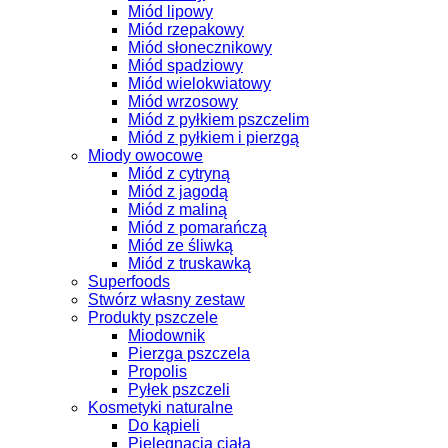
Miód lipowy
Miód rzepakowy
Miód słonecznikowy
Miód spadziowy
Miód wielokwiatowy
Miód wrzosowy
Miód z pyłkiem pszczelim
Miód z pyłkiem i pierzgą
Miody owocowe
Miód z cytryną
Miód z jagodą
Miód z maliną
Miód z pomarańczą
Miód ze śliwką
Miód z truskawką
Superfoods
Stwórz własny zestaw
Produkty pszczele
Miodownik
Pierzga pszczela
Propolis
Pyłek pszczeli
Kosmetyki naturalne
Do kąpieli
Pielęgnacja ciała