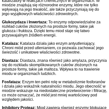
katalizatory w reakcjach chemicznych w organizmach. W
miodzie znajdują się różnorodne enzymy, które nie tylko
wpływają na jego trwałość, ale także przyczyniają się do
jego wyjątkowych właściwości zdrowotnych.
Glukozydaza i Inwertaza:
To enzymy odpowiedzialne za
rozkład cukrów złożonych na prostsze formy, takie jak
glukoza i fruktoza. Dzięki temu miod staje się łatwo
przyswajalnym źródłem energii.
Katalaza:
Katalaza działa jako enzym antyutleniający.
Chroni miód przed utlenianiem, co pozwala zachować jego
świeżość i unikatowe właściwości zdrowotne.
Diastaza:
Diastaza, znana również jako amylaza, przyczynia
się do rozkładu skomplikowanych cukrów złożonych na
prostsze formy, takie jak maltoza. Wpływa to na trawienie
miodu w organizmach ludzkich.
Fosfataza:
Enzym ten pełni rolę w metabolizmie fosforanów
i działa jako wskaźnik naturalności miodu. Jego obecność w
miodzie wskazuje na niedostateczne przetworzenie i filtrację,
co może oznaczać, że miód jest mniej wartościowy pod
względem jakości.
Inhibitory Proteaz:
Miod zawiera również enzymy blokujące