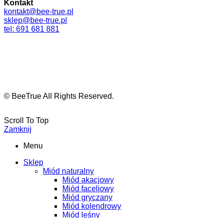
Kontakt
kontakt@bee-true.pl
sklep@bee-true.pl
tel: 691 681 881
© BeeTrue All Rights Reserved.
Scroll To Top
Zamknij
Menu
Sklep
Miód naturalny
Miód akacjowy
Miód faceliowy
Miód gryczany
Miód kolendrowy
Miód leśny