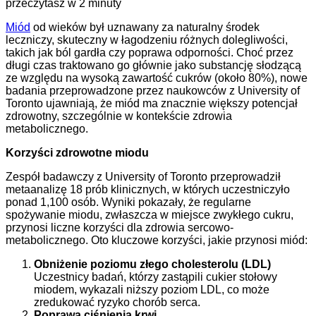
przeczytasz w 2 minuty
Miód
od wieków był uznawany za naturalny środek
leczniczy, skuteczny w łagodzeniu różnych dolegliwości,
takich jak ból gardła czy poprawa odporności. Choć przez
długi czas traktowano go głównie jako substancję słodzącą
ze względu na wysoką zawartość cukrów (około 80%), nowe
badania przeprowadzone przez naukowców z University of
Toronto ujawniają, że miód ma znacznie większy potencjał
zdrowotny, szczególnie w kontekście zdrowia
metabolicznego.
Korzyści zdrowotne miodu
Zespół badawczy z University of Toronto przeprowadził
metaanalizę 18 prób klinicznych, w których uczestniczyło
ponad 1,100 osób. Wyniki pokazały, że regularne
spożywanie miodu, zwłaszcza w miejsce zwykłego cukru,
przynosi liczne korzyści dla zdrowia sercowo-
metabolicznego. Oto kluczowe korzyści, jakie przynosi miód:
Obniżenie poziomu złego cholesterolu (LDL)
Uczestnicy badań, którzy zastąpili cukier stołowy
miodem, wykazali niższy poziom LDL, co może
zredukować ryzyko chorób serca.
Poprawa ciśnienia krwi