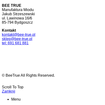
BEE TRUE
Manufaktura Miodu
Jakub Strzeszewski
ul. Lawinowa 16/6
85-794 Bydgoszcz
Kontakt
kontakt@bee-true.pl
sklep@bee-true.pl
tel: 691 681 881
© BeeTrue All Rights Reserved.
Scroll To Top
Zamknij
Menu