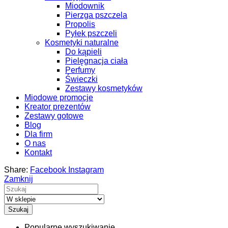
Miodownik
Pierzga pszczela
Propolis
Pyłek pszczeli
Kosmetyki naturalne
Do kąpieli
Pielęgnacja ciała
Perfumy
Świeczki
Zestawy kosmetyków
Miodowe promocje
Kreator prezentów
Zestawy gotowe
Blog
Dla firm
O nas
Kontakt
Share:
Facebook
Instagram
Zamknij
Szukaj
Popularne wyszukiwanie