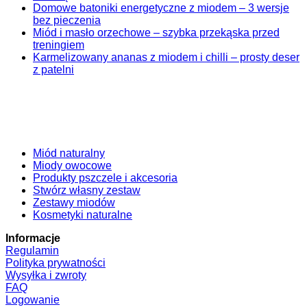
Domowe batoniki energetyczne z miodem – 3 wersje
bez pieczenia
Miód i masło orzechowe – szybka przekąska przed
treningiem
Karmelizowany ananas z miodem i chilli – prosty deser
z patelni
Miód naturalny
Miody owocowe
Produkty pszczele i akcesoria
Stwórz własny zestaw
Zestawy miodów
Kosmetyki naturalne
Informacje
Regulamin
Polityka prywatności
Wysyłka i zwroty
FAQ
Logowanie