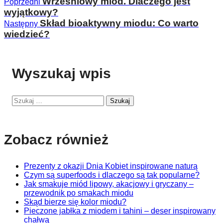
Wrześniowy miód. Dlaczego jest
Poprzedni
wyjątkowy?
Skład bioaktywny miodu: Co warto
Następny
wiedzieć?
Wyszukaj wpis
Szukaj
Zobacz również
Prezenty z okazji Dnia Kobiet inspirowane naturą
Czym są superfoods i dlaczego są tak popularne?
Jak smakuje miód lipowy, akacjowy i gryczany –
przewodnik po smakach miodu
Skąd bierze się kolor miodu?
Pieczone jabłka z miodem i tahini – deser inspirowany
chałwą