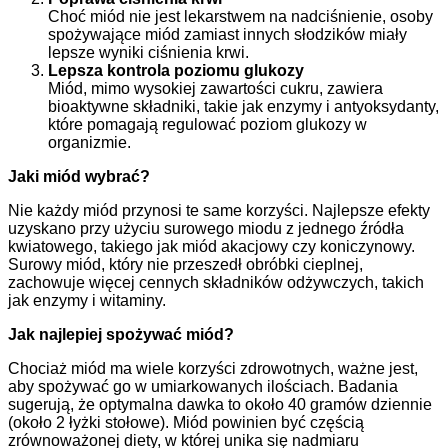
Choć miód nie jest lekarstwem na nadciśnienie, osoby
spożywające miód zamiast innych słodzików miały
lepsze wyniki ciśnienia krwi.
Lepsza kontrola poziomu glukozy
Miód, mimo wysokiej zawartości cukru, zawiera
bioaktywne składniki, takie jak enzymy i antyoksydanty,
które pomagają regulować poziom glukozy w
organizmie.
Jaki miód wybrać?
Nie każdy miód przynosi te same korzyści. Najlepsze efekty
uzyskano przy użyciu surowego miodu z jednego źródła
kwiatowego, takiego jak miód akacjowy czy koniczynowy.
Surowy miód, który nie przeszedł obróbki cieplnej,
zachowuje więcej cennych składników odżywczych, takich
jak enzymy i witaminy.
Jak najlepiej spożywać miód?
Chociaż miód ma wiele korzyści zdrowotnych, ważne jest,
aby spożywać go w umiarkowanych ilościach. Badania
sugerują, że optymalna dawka to około 40 gramów dziennie
(około 2 łyżki stołowe). Miód powinien być częścią
zrównoważonej diety, w której unika się nadmiaru