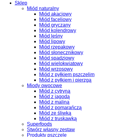
Sklep
Miód naturalny
Miód akacjowy
Miód faceliowy
Miód gryczany
Miód kolendrowy
Miód leśny
Miód lipowy
Miód rzepakowy
Miód słonecznikowy
Miód spadziowy
Miód wielokwiatowy
Miód wrzosowy
Miód z pyłkiem pszczelim
Miód z pyłkiem i pierzgą
Miody owocowe
Miód z cytryną
Miód z jagodą
Miód z maliną
Miód z pomarańczą
Miód ze śliwką
Miód z truskawką
Superfoods
Stwórz własny zestaw
Produkty pszczele