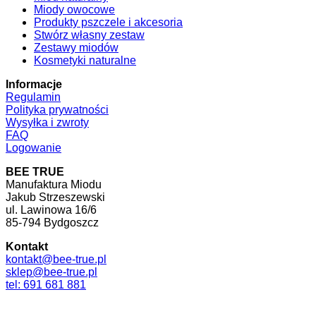
Miody owocowe
Produkty pszczele i akcesoria
Stwórz własny zestaw
Zestawy miodów
Kosmetyki naturalne
Informacje
Regulamin
Polityka prywatności
Wysyłka i zwroty
FAQ
Logowanie
BEE TRUE
Manufaktura Miodu
Jakub Strzeszewski
ul. Lawinowa 16/6
85-794 Bydgoszcz
Kontakt
kontakt@bee-true.pl
sklep@bee-true.pl
tel: 691 681 881