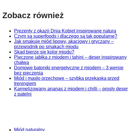
Zobacz również
Prezenty z okazji Dnia Kobiet inspirowane naturą
Czym są superfoods i dlaczego są tak popularne?
Jak smakuje miód lipowy, akacjowy i gryczany –
przewodnik po smakach miodu
Skąd bierze się kolor miodu?
Pieczone jabłka z miodem i tahini – deser inspirowany
chałwą
Domowe batoniki energetyczne z miodem – 3 wersje
bez pieczenia
Miód i masło orzechowe – szybka przekąska przed
treningiem
Karmelizowany ananas z miodem i chilli – prosty deser
z patelni
Miód naturalny