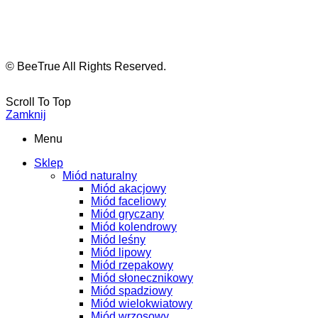
© BeeTrue All Rights Reserved.
Scroll To Top
Zamknij
Menu
Sklep
Miód naturalny
Miód akacjowy
Miód faceliowy
Miód gryczany
Miód kolendrowy
Miód leśny
Miód lipowy
Miód rzepakowy
Miód słonecznikowy
Miód spadziowy
Miód wielokwiatowy
Miód wrzosowy