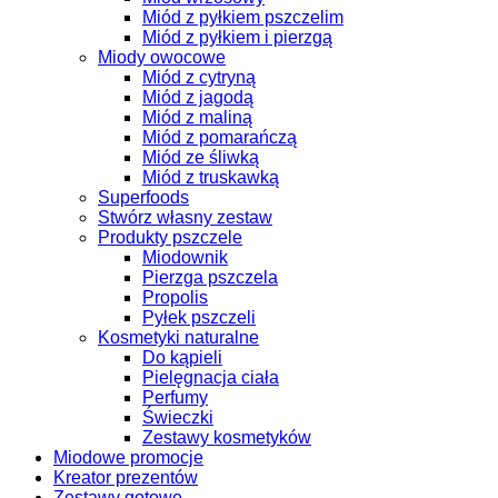
Miód z pyłkiem pszczelim
Miód z pyłkiem i pierzgą
Miody owocowe
Miód z cytryną
Miód z jagodą
Miód z maliną
Miód z pomarańczą
Miód ze śliwką
Miód z truskawką
Superfoods
Stwórz własny zestaw
Produkty pszczele
Miodownik
Pierzga pszczela
Propolis
Pyłek pszczeli
Kosmetyki naturalne
Do kąpieli
Pielęgnacja ciała
Perfumy
Świeczki
Zestawy kosmetyków
Miodowe promocje
Kreator prezentów
Zestawy gotowe