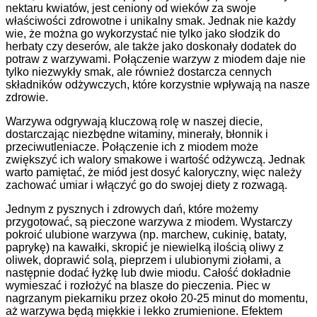
nektaru kwiatów, jest ceniony od wieków za swoje
właściwości zdrowotne i unikalny smak. Jednak nie każdy
wie, że można go wykorzystać nie tylko jako słodzik do
herbaty czy deserów, ale także jako doskonały dodatek do
potraw z warzywami. Połączenie warzyw z miodem daje nie
tylko niezwykły smak, ale również dostarcza cennych
składników odżywczych, które korzystnie wpływają na nasze
zdrowie.
Warzywa odgrywają kluczową rolę w naszej diecie,
dostarczając niezbędne witaminy, minerały, błonnik i
przeciwutleniacze. Połączenie ich z miodem może
zwiększyć ich walory smakowe i wartość odżywczą. Jednak
warto pamiętać, że miód jest dosyć kaloryczny, więc należy
zachować umiar i włączyć go do swojej diety z rozwagą.
Jednym z pysznych i zdrowych dań, które możemy
przygotować, są pieczone warzywa z miodem. Wystarczy
pokroić ulubione warzywa (np. marchew, cukinię, bataty,
paprykę) na kawałki, skropić je niewielką ilością oliwy z
oliwek, doprawić solą, pieprzem i ulubionymi ziołami, a
następnie dodać łyżkę lub dwie miodu. Całość dokładnie
wymieszać i rozłożyć na blasze do pieczenia. Piec w
nagrzanym piekarniku przez około 20-25 minut do momentu,
aż warzywa będą miękkie i lekko zrumienione. Efektem