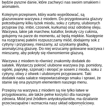
będzie pyszne danie, które zachwyci nas swoim smakiem i
aromatem.
Kolejnym przepisem, który warto wypróbować, są
glazurowane warzywa z miodem. Do przygotowania glazury
potrzebujemy kilku łyżek miodu, soku z cytryny, ulubionych
przypraw (np. imbir, czosnek, kurkuma) oraz odrobinę oleju.
Warzywa, takie jak marchew, kalafior, brokuły czy cukinia,
gotujemy na parze do momentu, aż będą miękkie. Następnie
na rozgrzanej patelni rozpuszczamy miód, dodajemy sok z
cytryny i przyprawy, mieszamy, aż uzyskamy gładką,
aromatyczną glazurę. Do niej wrzucamy gotowane warzywa i
mieszamy, aby pokryły się równomiernie glazurą.
Warzywa z miodem to również znakomity dodatek do
sałatek. Wystarczy pokroić ulubione warzywa (np. pomidory,
ogórki, paprykę, szpinak) i skropić je sosem z miodu, soku z
cytryny, oliwy z oliwek i ulubionymi przyprawami. Taki
dodatek nada sałatce niepowtarzalnego smaku i sprawi, że
stanie się ona pysznym elementem naszego menu.
Przepisy na warzywa z miodem są nie tylko łatwe w
przygotowaniu, ale także pełne korzyści dla naszego
zdrowia. Miód jest źródłem antyoksydantów, ma działanie
przeciwzapalne i wzmacnia nasz układ odpornościowy.