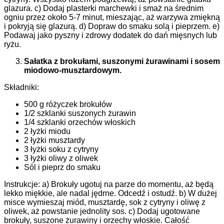
glazura. c) Dodaj plasterki marchewki i smaż na średnim
ogniu przez około 5-7 minut, mieszając, aż warzywa zmiękną
i pokryją się glazurą. d) Dopraw do smaku solą i pieprzem. e)
Podawaj jako pyszny i zdrowy dodatek do dań mięsnych lub
ryżu.
Sałatka z brokułami, suszonymi żurawinami i sosem
miodowo-musztardowym.
Składniki:
500 g różyczek brokułów
1/2 szklanki suszonych żurawin
1/4 szklanki orzechów włoskich
2 łyżki miodu
2 łyżki musztardy
3 łyżki soku z cytryny
3 łyżki oliwy z oliwek
Sól i pieprz do smaku
Instrukcje: a) Brokuły ugotuj na parze do momentu, aż będą
lekko miękkie, ale nadal jędrne. Odcedź i ostudź. b) W dużej
misce wymieszaj miód, musztardę, sok z cytryny i oliwę z
oliwek, aż powstanie jednolity sos. c) Dodaj ugotowane
brokuły, suszone żurawiny i orzechy włoskie. Całość