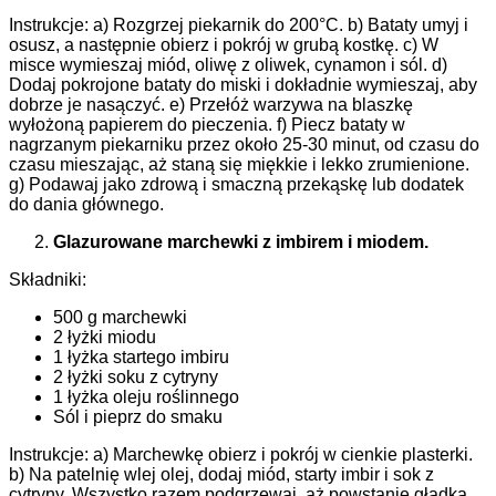
Instrukcje: a) Rozgrzej piekarnik do 200°C. b) Bataty umyj i
osusz, a następnie obierz i pokrój w grubą kostkę. c) W
misce wymieszaj miód, oliwę z oliwek, cynamon i sól. d)
Dodaj pokrojone bataty do miski i dokładnie wymieszaj, aby
dobrze je nasączyć. e) Przełóż warzywa na blaszkę
wyłożoną papierem do pieczenia. f) Piecz bataty w
nagrzanym piekarniku przez około 25-30 minut, od czasu do
czasu mieszając, aż staną się miękkie i lekko zrumienione.
g) Podawaj jako zdrową i smaczną przekąskę lub dodatek
do dania głównego.
Glazurowane marchewki z imbirem i miodem.
Składniki:
500 g marchewki
2 łyżki miodu
1 łyżka startego imbiru
2 łyżki soku z cytryny
1 łyżka oleju roślinnego
Sól i pieprz do smaku
Instrukcje: a) Marchewkę obierz i pokrój w cienkie plasterki.
b) Na patelnię wlej olej, dodaj miód, starty imbir i sok z
cytryny. Wszystko razem podgrzewaj, aż powstanie gładka